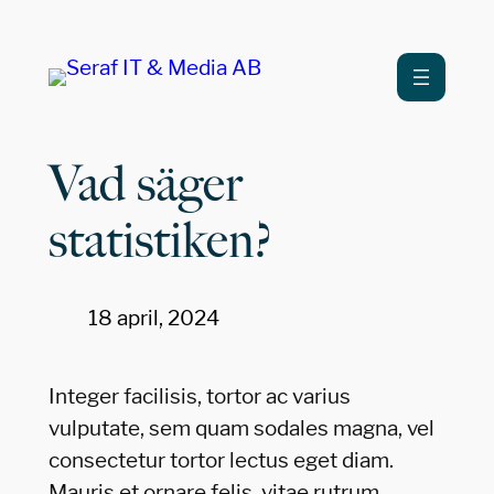
Hoppa
till
innehåll
Vad säger
statistiken?
18 april, 2024
Integer facilisis, tortor ac varius
vulputate, sem quam sodales magna, vel
consectetur tortor lectus eget diam.
Mauris et ornare felis, vitae rutrum